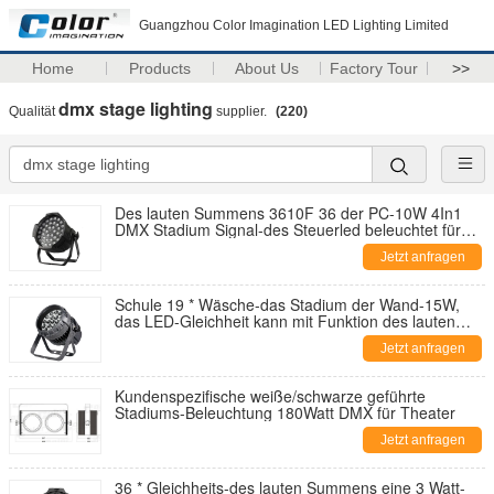
Guangzhou Color Imagination LED Lighting Limited
Home
Products
About Us
Factory Tour
>>
dmx stage lighting
Qualität
supplier.
(220)
Des lauten Summens 3610F 36 der PC-10W 4In1
DMX Stadium Signal-des Steuerled beleuchtet für
Schule/Kirche
Jetzt anfragen
Schule 19 * Wäsche-das Stadium der Wand-15W,
das LED-Gleichheit kann mit Funktion des lauten
Summens beleuchtet
Jetzt anfragen
Kundenspezifische weiße/schwarze geführte
Stadiums-Beleuchtung 180Watt DMX für Theater
Jetzt anfragen
36 * Gleichheits-des lauten Summens eine 3 Watt-