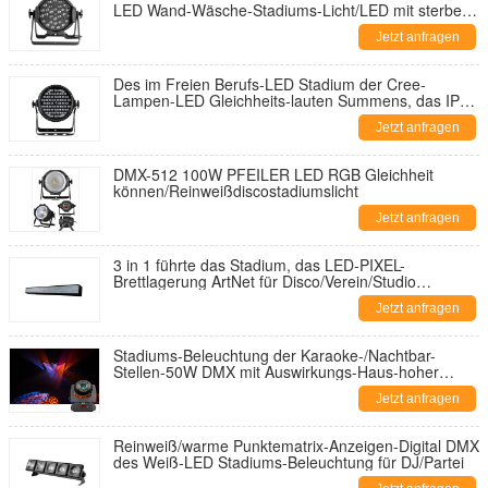
LED Wand-Wäsche-Stadiums-Licht/LED mit sterben
Gussaluminium-Wohnung
Jetzt anfragen
Des im Freien Berufs-LED Stadium der Cree-
Lampen-LED Gleichheits-lauten Summens, das IP65
wasserdicht beleuchtet
Jetzt anfragen
DMX-512 100W PFEILER LED RGB Gleichheit
können/Reinweißdiscostadiumslicht
Jetzt anfragen
3 in 1 führte das Stadium, das LED-PIXEL-
Brettlagerung ArtNet für Disco/Verein/Studio
beleuchtet
Jetzt anfragen
Stadiums-Beleuchtung der Karaoke-/Nachtbar-
Stellen-50W DMX mit Auswirkungs-Haus-hoher
Intensität
Jetzt anfragen
Reinweiß/warme Punktematrix-Anzeigen-Digital DMX
des Weiß-LED Stadiums-Beleuchtung für DJ/Partei